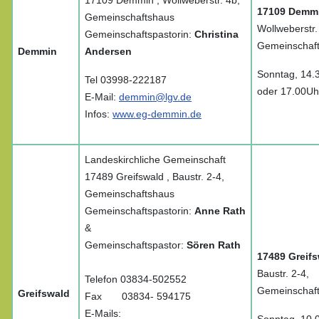
17109 Demmin , Wollweberstr. 4b,
17109 Demm
Gemeinschaftshaus
Wollweberstr.
Gemeinschaftspastorin:
Christina
Gemeinschaf
Demmin
Andersen
Sonntag, 14.
Tel 03998-222187
oder 17.00Uh
E-Mail:
demmin@lgv.de
Infos:
www.eg-demmin.de
Landeskirchliche Gemeinschaft
17489 Greifswald , Baustr. 2-4,
Gemeinschaftshaus
Gemeinschaftspastorin:
Anne Rath
&
Gemeinschaftspastor:
Sören Rath
17489 Greif
Baustr. 2-4,
Telefon 03834-502552
Gemeinschaf
Greifswald
Fax 03834- 594175
E-Mails: