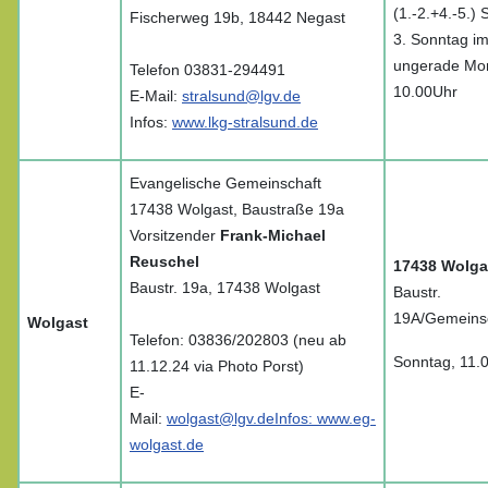
(1.-2.+4.-5.)
Fischerweg 19b, 18442 Negast
3. Sonntag i
ungerade Mo
Telefon 03831-294491
10.00Uhr
E-Mail:
stralsund@lgv.de
Infos:
www.lkg-stralsund.de
Evangelische Gemeinschaft
17438 Wolgast, Baustraße 19a
Vorsitzender
Frank-Michael
Reuschel
17438 Wolga
Baustr. 19a, 17438 Wolgast
Baustr.
19A/Gemeinsc
Wolgast
Telefon: 03836/202803
(neu ab
Sonntag, 11.
11.12.24 via Photo Porst)
E-
Mail:
wolgast@lgv.de
Infos:
www.eg-
wolgast.de