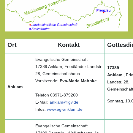
Ort
Kontakt
Gottesdi
Evangelische Gemeinschaft
17389 Anklam, Friedländer Landstr.
17389
28, Gemeinschaftshaus
Anklam
, Fri
Vorsitzende:
Eva-Maria Mahnke
Landstr. 28,
Anklam
Gemeinschaf
Telefon 03971-879260
Sonntag, 10.
E-Mail:
anklam@lgv.de
Infos:
www.eg-anklam.de
Evangelische Gemeinschaft