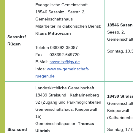
Evangelische Gemeinschaft
18546 Sassnitz , Seestr. 2,
Gemeinschaftshaus
18546 Sassn
Mitarbeiter im diakonischen Dienst:
Seestr. 2,
Klaus Mittrowann
Sassnitz/
Gemeinschaf
Rügen
Telefon 038392-35087
Sonntag, 10.
Fax: 038392-649720
E-Mail:
sassnitz@lgv.de
Infos:
www.ev-gemeinschaft-
ruegen.de
Landeskirchliche Gemeinschaft
18439 Stralsund , Katharinenberg
18439 Stral
32 (Zugang und Parkmöglichkeiten
Gemeinschaft
Gemeinschaftshaus: Knieperwall
Knieperwall
15)
(Katharinenb
Gemeinschaftspastor:
Thomas
Stralsund
Sonntag, 17.
Ulbrich