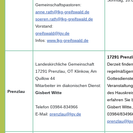
Sonntag, 10.
Gemeinschaftspastoren:
anne.rath@lkg-greifswald.de
soeren.rath@lkg-greifswald.de
Vorstand:
greifswald@lgv.de
Infos:
www.lkg-greifswald.de
17291 Prenz
Landeskirchliche Gemeinschaft
Derzeit finde
17291 Prenzlau, OT Klinkow, Am
regelmäßige
Quillow 44
Gottesdienste 
Mitarbeiter im diakonischen Dienst:
Veranstaltung
Prenzlau
Gisbert Witte
des Hauskrei
erfahren Sie 
Telefon 03984-834966
Gisbert Witte,
E-Mail:
prenzlau@lgv.de
03984/83496
prenzlau@lgv